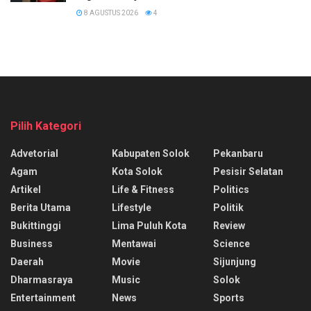
8 AGUSTUS 2026
4
Pilih Kategori
Advetorial
Kabupaten Solok
Pekanbaru
Agam
Kota Solok
Pesisir Selatan
Artikel
Life & Fitness
Politics
Berita Utama
Lifestyle
Politik
Bukittinggi
Lima Puluh Kota
Review
Business
Mentawai
Science
Daerah
Movie
Sijunjung
Dharmasraya
Music
Solok
Entertainment
News
Sports