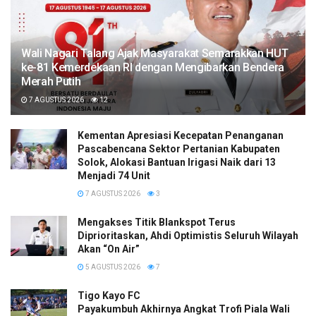
Wali Nagari Talang Ajak Masyarakat Semarakkan HUT
ke-81 Kemerdekaan RI dengan Mengibarkan Bendera
Merah Putih
7 AGUSTUS 2026
12
Kementan Apresiasi Kecepatan Penanganan
Pascabencana Sektor Pertanian Kabupaten
Solok, Alokasi Bantuan Irigasi Naik dari 13
Menjadi 74 Unit
7 AGUSTUS 2026
3
Mengakses Titik Blankspot Terus
Diprioritaskan, Ahdi Optimistis Seluruh Wilayah
Akan “On Air”
5 AGUSTUS 2026
7
Tigo Kayo FC
Payakumbuh Akhirnya Angkat Trofi Piala Wali