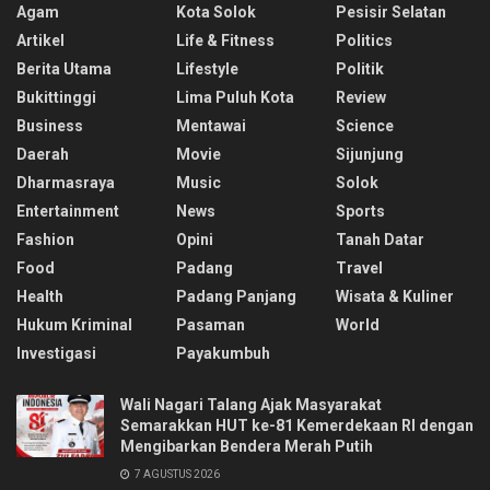
Agam
Kota Solok
Pesisir Selatan
Artikel
Life & Fitness
Politics
Berita Utama
Lifestyle
Politik
Bukittinggi
Lima Puluh Kota
Review
Business
Mentawai
Science
Daerah
Movie
Sijunjung
Dharmasraya
Music
Solok
Entertainment
News
Sports
Fashion
Opini
Tanah Datar
Food
Padang
Travel
Health
Padang Panjang
Wisata & Kuliner
Hukum Kriminal
Pasaman
World
Investigasi
Payakumbuh
Wali Nagari Talang Ajak Masyarakat
Semarakkan HUT ke-81 Kemerdekaan RI dengan
Mengibarkan Bendera Merah Putih
7 AGUSTUS 2026