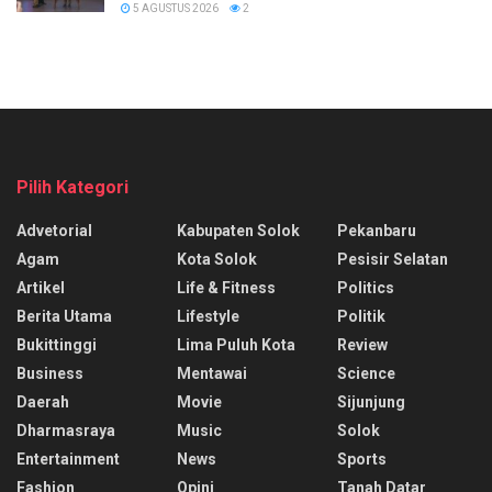
5 AGUSTUS 2026
2
Pilih Kategori
Advetorial
Kabupaten Solok
Pekanbaru
Agam
Kota Solok
Pesisir Selatan
Artikel
Life & Fitness
Politics
Berita Utama
Lifestyle
Politik
Bukittinggi
Lima Puluh Kota
Review
Business
Mentawai
Science
Daerah
Movie
Sijunjung
Dharmasraya
Music
Solok
Entertainment
News
Sports
Fashion
Opini
Tanah Datar