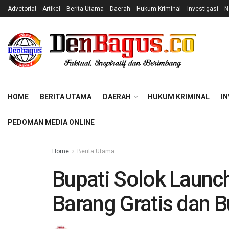
Advetorial
Artikel
Berita Utama
Daerah
Hukum Kriminal
Investigasi
N
HOME
BERITA UTAMA
DAERAH
HUKUM KRIMINAL
IN
PEDOMAN MEDIA ONLINE
Home
Berita Utama
Bupati Solok Launc
Barang Gratis dan B