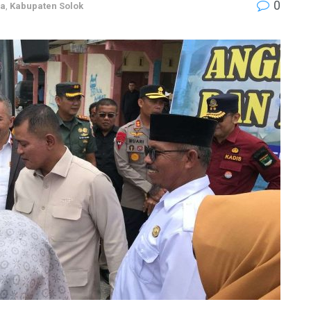
0
ma
,
Kabupaten Solok