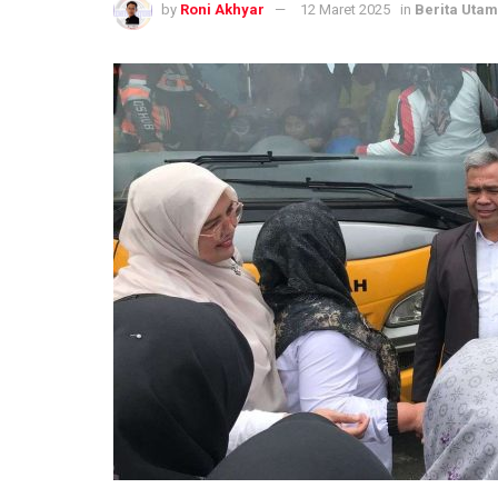
by
Roni Akhyar
12 Maret 2025
in
Berita Uta