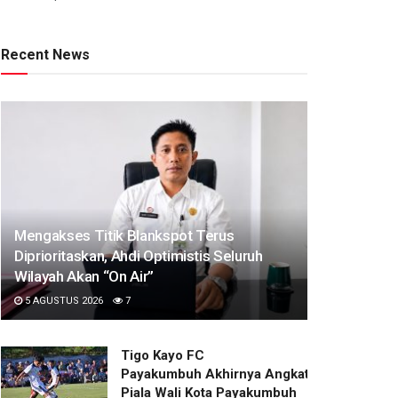
Recent News
Mengakses Titik Blankspot Terus
Diprioritaskan, Ahdi Optimistis Seluruh
Wilayah Akan “On Air”
5 AGUSTUS 2026
7
Tigo Kayo FC
Payakumbuh Akhirnya Angkat Trofi
Piala Wali Kota Payakumbuh