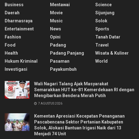
Business
Mentawai
Science
Daerah
Movie
Sijunjung
Dharmasraya
Music
Solok
Entertainment
News
Sports
Fashion
Opini
Tanah Datar
Food
Padang
Travel
Health
Padang Panjang
Wisata & Kuliner
Hukum Kriminal
Pasaman
World
Investigasi
Payakumbuh
Wali Nagari Talang Ajak Masyarakat
Semarakkan HUT ke-81 Kemerdekaan RI dengan
Mengibarkan Bendera Merah Putih
7 AGUSTUS 2026
Kementan Apresiasi Kecepatan Penanganan
Pascabencana Sektor Pertanian Kabupaten
Solok, Alokasi Bantuan Irigasi Naik dari 13
Menjadi 74 Unit