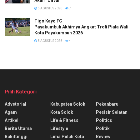
Akan “On Air”
5 AGUSTUS 2026
7
Tigo Kayo FC
Payakumbuh Akhirnya Angkat Trofi Piala Wali
Kota Payakumbuh 2026
5 AGUSTUS 2026
4
Pilih Kategori
Advetorial
Kabupaten Solok
Pekanbaru
Agam
Kota Solok
Pesisir Selatan
Artikel
Life & Fitness
Politics
Berita Utama
Lifestyle
Politik
Bukittinggi
Lima Puluh Kota
Review