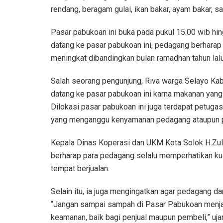
rendang, beragam gulai, ikan bakar, ayam bakar, sa
Pasar pabukoan ini buka pada pukul 15.00 wib hi
datang ke pasar pabukoan ini, pedagang berharap 
meningkat dibandingkan bulan ramadhan tahun lalu
Salah seorang pengunjung, Riva warga Selayo K
datang ke pasar pabukoan ini karna makanan yang d
Dilokasi pasar pabukoan ini juga terdapat petuga
yang menganggu kenyamanan pedagang ataupun 
Kepala Dinas Koperasi dan UKM Kota Solok H.Zulf
berharap para pedagang selalu memperhatikan kua
tempat berjualan.
Selain itu, ia juga mengingatkan agar pedagang d
“Jangan sampai sampah di Pasar Pabukoan menjadi
keamanan, baik bagi penjual maupun pembeli,” ujar