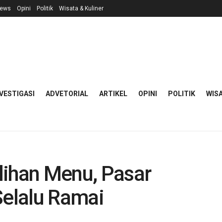
ews
Opini
Politik
Wisata & Kuliner
VESTIGASI
ADVETORIAL
ARTIKEL
OPINI
POLITIK
WISA
lihan Menu, Pasar
Selalu Ramai