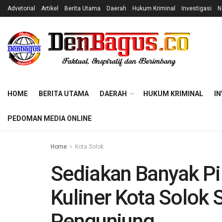
Advetorial
Artikel
Berita Utama
Daerah
Hukum Kriminal
Investigasi
N
HOME
BERITA UTAMA
DAERAH
HUKUM KRIMINAL
IN
PEDOMAN MEDIA ONLINE
Home
Kota Solok
Sediakan Banyak Pi
Kuliner Kota Solok 
Pengunjung