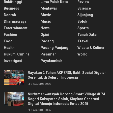
Bukittinggi
Lima Puluh Kota
Review
Business
Mentawai
Science
Daerah
Movie
Sijunjung
Dharmasraya
Music
Solok
Entertainment
News
Sports
Fashion
Opini
Tanah Datar
Food
Padang
Travel
Health
Padang Panjang
Wisata & Kuliner
Hukum Kriminal
Pasaman
World
Investigasi
Payakumbuh
Rayakan 2 Tahun AKPERSI, Bakti Sosial Digelar
Serentak di Seluruh Indonesia
9 AGUSTUS 2026
Nurfirmanwansyah Dorong Smart Village di 74
Nagari Kabupaten Solok, Siapkan Generasi
Digital Menuju Indonesia Emas 2045
8 AGUSTUS 2026