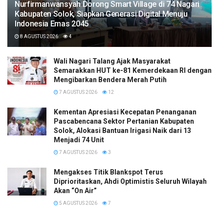
Nurfirmanwansyah Dorong Smart Village di 74 Nagari
Kabupaten Solok, Siapkan Generasi Digital Menuju
Indonesia Emas 2045
8 AGUSTUS 2026
4
Wali Nagari Talang Ajak Masyarakat
Semarakkan HUT ke-81 Kemerdekaan RI dengan
Mengibarkan Bendera Merah Putih
7 AGUSTUS 2026
12
Kementan Apresiasi Kecepatan Penanganan
Pascabencana Sektor Pertanian Kabupaten
Solok, Alokasi Bantuan Irigasi Naik dari 13
Menjadi 74 Unit
7 AGUSTUS 2026
3
Mengakses Titik Blankspot Terus
Diprioritaskan, Ahdi Optimistis Seluruh Wilayah
Akan “On Air”
5 AGUSTUS 2026
7