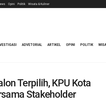
ews
Opini
Politik
Wisata & Kuliner
VESTIGASI
ADVETORIAL
ARTIKEL
OPINI
POLITIK
WISA
lon Terpilih, KPU Kota
rsama Stakeholder