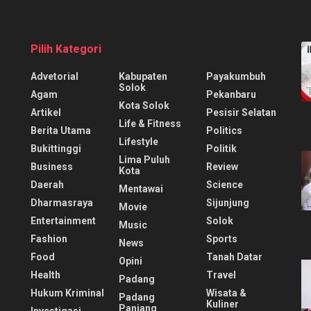
Pilih Kategori
Advetorial
Kabupaten
Payakumbuh
Solok
Agam
Pekanbaru
Kota Solok
Artikel
Pesisir Selatan
Life & Fitness
Berita Utama
Politics
Lifestyle
Bukittinggi
Politik
Lima Puluh
Business
Review
Kota
Daerah
Science
Mentawai
Dharmasraya
Sijunjung
Movie
Entertainment
Solok
Music
Fashion
Sports
News
Food
Tanah Datar
Opini
Health
Travel
Padang
Hukum Kriminal
Wisata &
Padang
Kuliner
Panjang