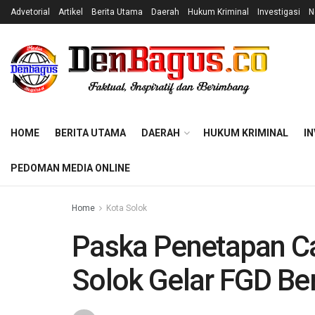
Advetorial
Artikel
Berita Utama
Daerah
Hukum Kriminal
Investigasi
N
HOME
BERITA UTAMA
DAERAH
HUKUM KRIMINAL
IN
PEDOMAN MEDIA ONLINE
Home
Kota Solok
Paska Penetapan Ca
Solok Gelar FGD Be