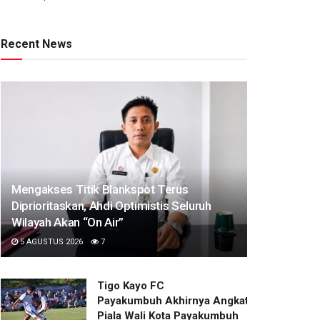
Recent News
Mengakses Titik Blankspot Terus
Diprioritaskan, Ahdi Optimistis Seluruh
Wilayah Akan “On Air”
5 AGUSTUS 2026
7
Tigo Kayo FC
Payakumbuh Akhirnya Angkat Trofi
Piala Wali Kota Payakumbuh