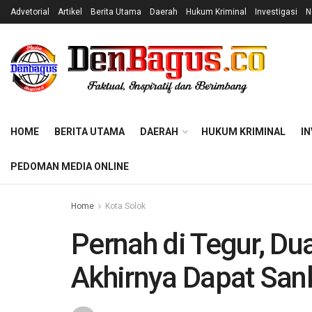
Advetorial
Artikel
Berita Utama
Daerah
Hukum Kriminal
Investigasi
N
HOME
BERITA UTAMA
DAERAH
HUKUM KRIMINAL
IN
PEDOMAN MEDIA ONLINE
Home
Kota Solok
Pernah di Tegur, Du
Akhirnya Dapat San