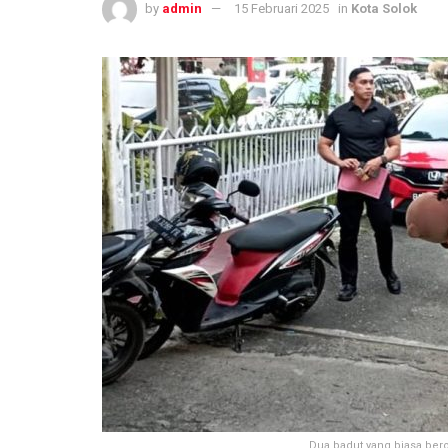
by
admin
15 Februari 2025
in
Kota Solok
Dua badut yang biasa bero