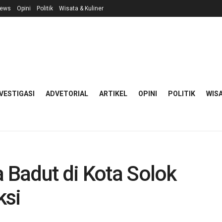
ews
Opini
Politik
Wisata & Kuliner
VESTIGASI
ADVETORIAL
ARTIKEL
OPINI
POLITIK
WISA
a Badut di Kota Solok
ksi