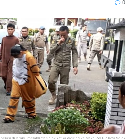
0
perasi di lampu merahKota Solok ketika digiring ke Mako Pol PP Kota Solok