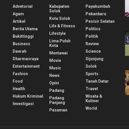
Advetorial
Kabupaten
Payakumbuh
Solok
Agam
Pekanbaru
Kota Solok
Artikel
Pesisir Selatan
Life & Fitness
Berita Utama
Politics
Lifestyle
Bukittinggi
Politik
Lima Puluh
Business
Review
Kota
Daerah
Science
Mentawai
Dharmasraya
Sijunjung
Movie
Entertainment
Solok
Music
Fashion
Sports
News
Food
Tanah Datar
Opini
Health
Travel
Padang
Hukum Kriminal
Wisata &
Padang
Kuliner
Panjang
Investigasi
World
Pasaman