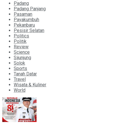
Padang
Padang Panjang
Pasaman
Payakumbuh
Pekanbaru
Pesisir Selatan
Politics
Politik
Review
Science
Sijunjung
Solok
Sports
Tanah Datar
Travel
Wisata & Kuliner
World