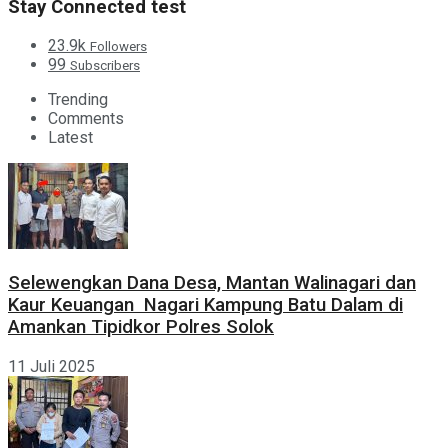
Stay Connected test
23.9k
Followers
99
Subscribers
Trending
Comments
Latest
Selewengkan Dana Desa, Mantan Walinagari dan
Kaur Keuangan Nagari Kampung Batu Dalam di
Amankan Tipidkor Polres Solok
11 Juli 2025