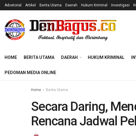
Advetorial
Artikel
Berita Utama
Daerah
Hukum Kriminal
Investigasi
N
HOME
BERITA UTAMA
DAERAH
HUKUM KRIMINAL
IN
PEDOMAN MEDIA ONLINE
Home
Berita Utama
Secara Daring, Me
Rencana Jadwal Pel