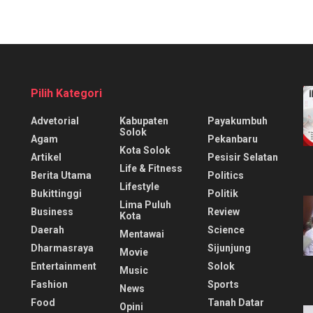
Pilih Kategori
Advetorial
Kabupaten
Payakumbuh
Solok
Agam
Pekanbaru
Kota Solok
Artikel
Pesisir Selatan
Life & Fitness
Berita Utama
Politics
Lifestyle
Bukittinggi
Politik
Lima Puluh
Business
Review
Kota
Daerah
Science
Mentawai
Dharmasraya
Sijunjung
Movie
Entertainment
Solok
Music
Fashion
Sports
News
Food
Tanah Datar
Opini