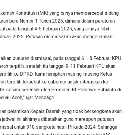
hkamah Konstitusi (MK) yang isinya mempercepat sidang-
uran baru Nomor 1 Tahun 2025, dimana dalam peraturan
 pada tanggal 4-5 Februari 2025, yang artinya lebih
bruari 2025. Putusan dismissal ini akan mengeliminasi
aikan putusan dismissal, pada tanggal 6 – 8 Februari KPU
h terpilih, setelah itu tanggal 9-11 Februari KPU akan
erpilih ke DPRD. Kami harapkan masing-masing Ketua
terpilih tersebut ke gubernur untuk diteruskan ke
ntik secara serentak oleh Presiden RI Prabowo Subianto di
uali Aceh,” ujar Mendagri.
n pelantikan Kepala Daerah yang tidak bersengketa akan
 jadwal ini akhirnya dibatalkan guna merespon putusan
issal untuk 310 sengketa hasil Pilkada 2024. Sehingga
n disamakan dengan hasil putusan dismissal oleh MK