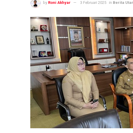
by
Roni Akhyar
3 Februari 2025
in
Berita Ut