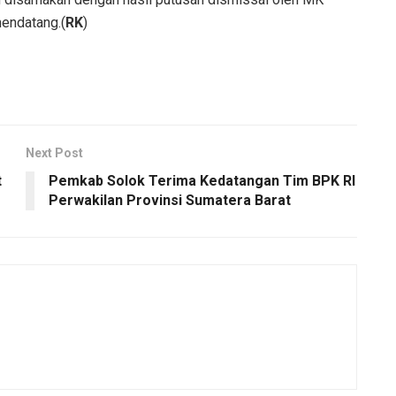
mendatang.(
RK
)
Next Post
t
Pemkab Solok Terima Kedatangan Tim BPK RI
Perwakilan Provinsi Sumatera Barat