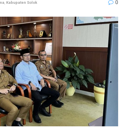
0
ama
,
Kabupaten Solok