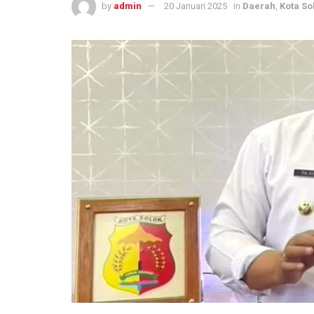
by
admin
20 Januari 2025
in
Daerah
,
Kota So