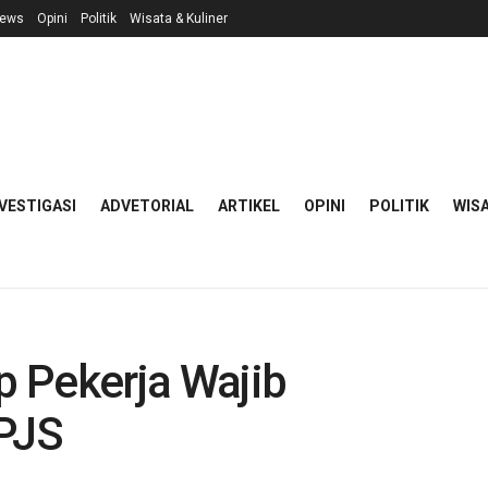
ews
Opini
Politik
Wisata & Kuliner
VESTIGASI
ADVETORIAL
ARTIKEL
OPINI
POLITIK
WISA
ap Pekerja Wajib
BPJS