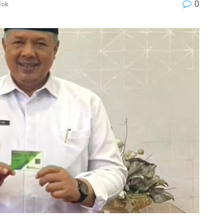
0
lok