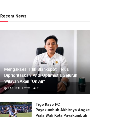
Recent News
Mengakses Titik Blankspot Terus
Diprioritaskan, Ahdi Optimistis Seluruh
Wilayah Akan “On Air”
5 AGUSTUS 2026
7
Tigo Kayo FC
Payakumbuh Akhirnya Angkat Trofi
Piala Wali Kota Payakumbuh