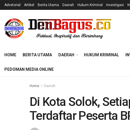
Advetorial
Artikel
Berita Utama
Daerah
Hukum Kriminal
Investigasi
N
HOME
BERITA UTAMA
DAERAH
HUKUM KRIMINAL
IN
PEDOMAN MEDIA ONLINE
Home
Daerah
Di Kota Solok, Seti
Terdaftar Peserta 