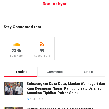
Roni Akhyar
Stay Connected test
23.9k
99
Followers
Subscribers
Trending
Comments
Latest
Selewengkan Dana Desa, Mantan Walinagari dan
Kaur Keuangan Nagari Kampung Batu Dalam di
Amankan Tipidkor Polres Solok
11 JULI 2025
Satuan Reserse Kriminal Polres Mentawai