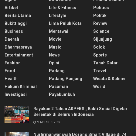
Artikel
Life & Fitness
Politics
Berita Utama
Lifestyle
Politik
Bukittinggi
Lima Puluh Kota
Review
Business
Mentawai
Science
Daerah
Movie
Sijunjung
Dharmasraya
Music
Solok
Entertainment
News
Sports
Fashion
Opini
Tanah Datar
Food
Padang
Travel
Health
Padang Panjang
Wisata & Kuliner
Hukum Kriminal
Pasaman
World
Investigasi
Payakumbuh
Rayakan 2 Tahun AKPERSI, Bakti Sosial Digelar
Serentak di Seluruh Indonesia
9 AGUSTUS 2026
Nurfirmanwansyah Dorong Smart Village di 74