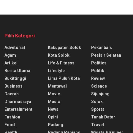
Pilih Kategori
Advetorial
Kabupaten Solok
Pekanbaru
Agam
Kota Solok
Pesisir Selatan
Artikel
Life & Fitness
Politics
Berita Utama
Lifestyle
Politik
Bukittinggi
Lima Puluh Kota
Review
Business
Mentawai
Science
Daerah
Movie
Sijunjung
Dharmasraya
Music
Solok
Entertainment
News
Sports
Fashion
Opini
Tanah Datar
Food
Padang
Travel
Health
Padang Panjang
Wisata & Kuliner