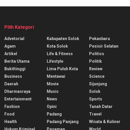
Pilih Kategori
Advetorial
Kabupaten Solok
Pekanbaru
Agam
Kota Solok
Pesisir Selatan
Artikel
Life & Fitness
Politics
Berita Utama
Lifestyle
Politik
Bukittinggi
Lima Puluh Kota
Review
Business
Mentawai
Science
Daerah
Movie
Sijunjung
Dharmasraya
Music
Solok
Entertainment
News
Sports
Fashion
Opini
Tanah Datar
Food
Padang
Travel
Health
Padang Panjang
Wisata & Kuliner
Hukum Kriminal
Pasaman
World