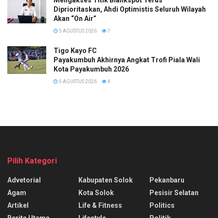
Diprioritaskan, Ahdi Optimistis Seluruh Wilayah
Akan “On Air”
5 AGUSTUS 2026
7
Tigo Kayo FC
Payakumbuh Akhirnya Angkat Trofi Piala Wali
Kota Payakumbuh 2026
5 AGUSTUS 2026
4
Pilih Kategori
Advetorial
Kabupaten Solok
Pekanbaru
Agam
Kota Solok
Pesisir Selatan
Artikel
Life & Fitness
Politics
Berita Utama
Lifestyle
Politik