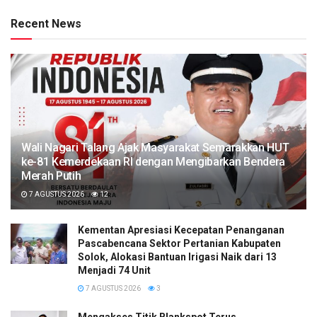
Recent News
Wali Nagari Talang Ajak Masyarakat Semarakkan HUT
ke-81 Kemerdekaan RI dengan Mengibarkan Bendera
Merah Putih
7 AGUSTUS 2026
12
Kementan Apresiasi Kecepatan Penanganan
Pascabencana Sektor Pertanian Kabupaten
Solok, Alokasi Bantuan Irigasi Naik dari 13
Menjadi 74 Unit
7 AGUSTUS 2026
3
Mengakses Titik Blankspot Terus