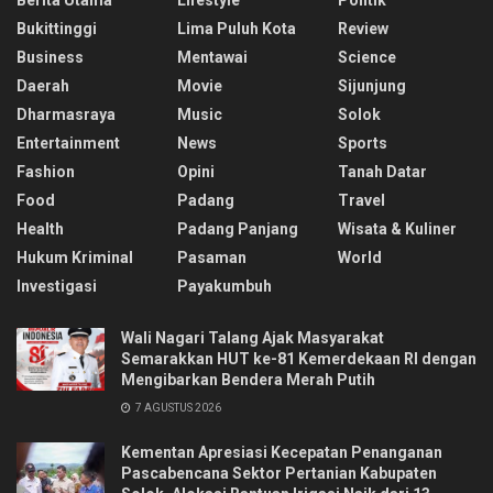
Bukittinggi
Lima Puluh Kota
Review
Business
Mentawai
Science
Daerah
Movie
Sijunjung
Dharmasraya
Music
Solok
Entertainment
News
Sports
Fashion
Opini
Tanah Datar
Food
Padang
Travel
Health
Padang Panjang
Wisata & Kuliner
Hukum Kriminal
Pasaman
World
Investigasi
Payakumbuh
Wali Nagari Talang Ajak Masyarakat
Semarakkan HUT ke-81 Kemerdekaan RI dengan
Mengibarkan Bendera Merah Putih
7 AGUSTUS 2026
Kementan Apresiasi Kecepatan Penanganan
Pascabencana Sektor Pertanian Kabupaten