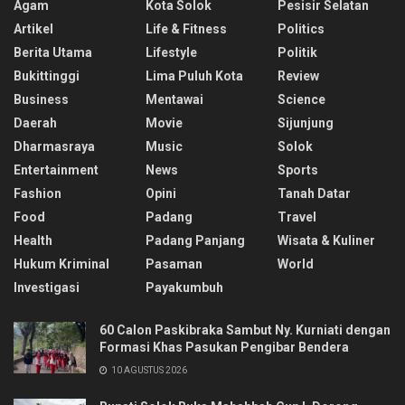
Agam
Kota Solok
Pesisir Selatan
Artikel
Life & Fitness
Politics
Berita Utama
Lifestyle
Politik
Bukittinggi
Lima Puluh Kota
Review
Business
Mentawai
Science
Daerah
Movie
Sijunjung
Dharmasraya
Music
Solok
Entertainment
News
Sports
Fashion
Opini
Tanah Datar
Food
Padang
Travel
Health
Padang Panjang
Wisata & Kuliner
Hukum Kriminal
Pasaman
World
Investigasi
Payakumbuh
60 Calon Paskibraka Sambut Ny. Kurniati dengan
Formasi Khas Pasukan Pengibar Bendera
10 AGUSTUS 2026