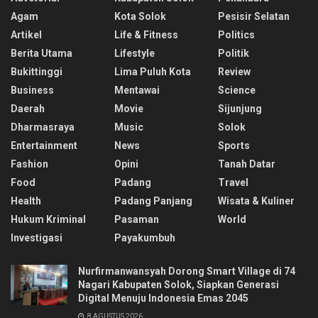
Agam
Kota Solok
Pesisir Selatan
Artikel
Life & Fitness
Politics
Berita Utama
Lifestyle
Politik
Bukittinggi
Lima Puluh Kota
Review
Business
Mentawai
Science
Daerah
Movie
Sijunjung
Dharmasraya
Music
Solok
Entertainment
News
Sports
Fashion
Opini
Tanah Datar
Food
Padang
Travel
Health
Padang Panjang
Wisata & Kuliner
Hukum Kriminal
Pasaman
World
Investigasi
Payakumbuh
Nurfirmanwansyah Dorong Smart Village di 74
Nagari Kabupaten Solok, Siapkan Generasi
Digital Menuju Indonesia Emas 2045
8 AGUSTUS 2026