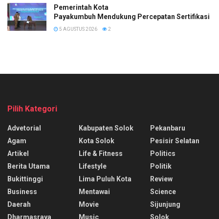
Pemerintah Kota
Payakumbuh Mendukung Percepatan Sertifikasi H
5 AGUSTUS 2026
2
Pilih Kategori
Advetorial
Kabupaten Solok
Pekanbaru
Agam
Kota Solok
Pesisir Selatan
Artikel
Life & Fitness
Politics
Berita Utama
Lifestyle
Politik
Bukittinggi
Lima Puluh Kota
Review
Business
Mentawai
Science
Daerah
Movie
Sijunjung
Dharmasraya
Music
Solok