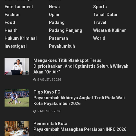
Entertainment
News
Sports
Fashion
Opini
Tanah Datar
Food
Padang
Travel
Health
Padang Panjang
Wisata & Kuliner
Hukum Kriminal
Pasaman
World
Investigasi
Payakumbuh
Mengakses Titik Blankspot Terus
Diprioritaskan, Ahdi Optimistis Seluruh Wilayah
Akan “On Air”
5 AGUSTUS 2026
Tigo Kayo FC
Payakumbuh Akhirnya Angkat Trofi Piala Wali
Kota Payakumbuh 2026
5 AGUSTUS 2026
Pemerintah Kota
Payakumbuh Matangkan Persiapan IHRC 2026