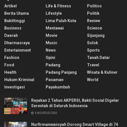
Artikel
Life & Fitness
Politics
Berita Utama
Lifestyle
Politik
Bukittinggi
Lima Puluh Kota
Review
Business
Mentawai
Science
Daerah
Movie
Sijunjung
Dharmasraya
Music
Solok
Entertainment
News
Sports
Fashion
Opini
Tanah Datar
Food
Padang
Travel
Health
Padang Panjang
Wisata & Kuliner
Hukum Kriminal
Pasaman
World
Investigasi
Payakumbuh
Rayakan 2 Tahun AKPERSI, Bakti Sosial Digelar
Serentak di Seluruh Indonesia
9 AGUSTUS 2026
Nurfirmanwansyah Dorong Smart Village di 74