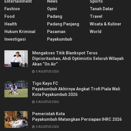
Entertainment
News
Sports
Fashion
Opini
Tanah Datar
Food
Padang
Travel
Health
Padang Panjang
Wisata & Kuliner
Hukum Kriminal
Pasaman
World
Investigasi
Payakumbuh
Mengakses Titik Blankspot Terus
Diprioritaskan, Ahdi Optimistis Seluruh Wilayah
Akan “On Air”
5 AGUSTUS 2026
Tigo Kayo FC
Payakumbuh Akhirnya Angkat Trofi Piala Wali
Kota Payakumbuh 2026
5 AGUSTUS 2026
Pemerintah Kota
Payakumbuh Matangkan Persiapan IHRC 2026
5 AGUSTUS 2026