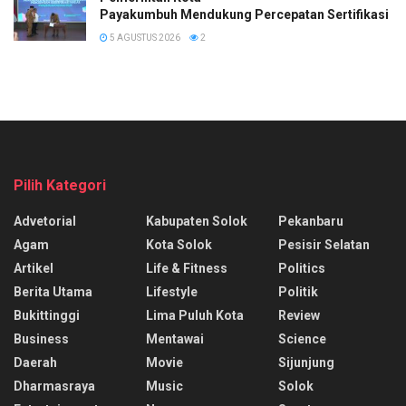
Payakumbuh Mendukung Percepatan Sertifikasi H
5 AGUSTUS 2026
2
Pilih Kategori
Advetorial
Kabupaten Solok
Pekanbaru
Agam
Kota Solok
Pesisir Selatan
Artikel
Life & Fitness
Politics
Berita Utama
Lifestyle
Politik
Bukittinggi
Lima Puluh Kota
Review
Business
Mentawai
Science
Daerah
Movie
Sijunjung
Dharmasraya
Music
Solok