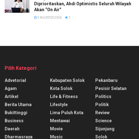
Diprioritaskan, Ahdi Optimistis Seluruh Wilayah
Akan “On Air”
5 AGUSTUS 2026
7
Pilih Kategori
Advetorial
Kabupaten Solok
Pekanbaru
Agam
Kota Solok
Pesisir Selatan
Artikel
Life & Fitness
Politics
Berita Utama
Lifestyle
Politik
Bukittinggi
Lima Puluh Kota
Review
Business
Mentawai
Science
Daerah
Movie
Sijunjung
Dharmasraya
Music
Solok