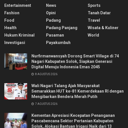
Entertainment
News
Sports
Fashion
Opini
Tanah Datar
Food
Padang
Travel
Health
Padang Panjang
Wisata & Kuliner
Hukum Kriminal
Pasaman
World
Investigasi
Payakumbuh
Nurfirmanwansyah Dorong Smart Village di 74
Nagari Kabupaten Solok, Siapkan Generasi
Digital Menuju Indonesia Emas 2045
8 AGUSTUS 2026
Wali Nagari Talang Ajak Masyarakat
Semarakkan HUT ke-81 Kemerdekaan RI dengan
Mengibarkan Bendera Merah Putih
7 AGUSTUS 2026
Kementan Apresiasi Kecepatan Penanganan
Pascabencana Sektor Pertanian Kabupaten
Solok, Alokasi Bantuan Irigasi Naik dari 13