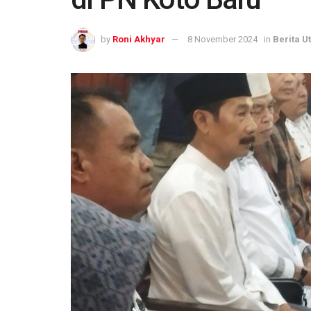
by
Roni Akhyar
8 November 2024
in
Berita 