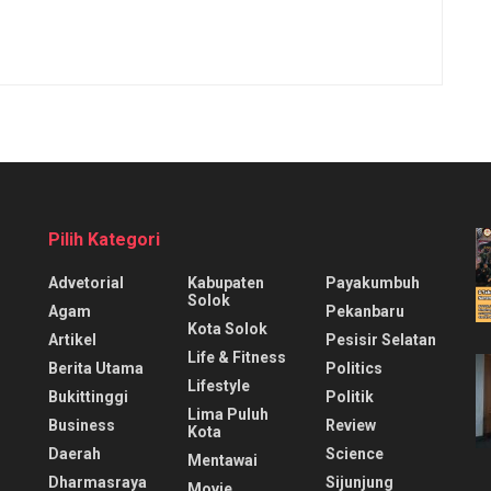
Pilih Kategori
Advetorial
Kabupaten
Payakumbuh
Solok
Agam
Pekanbaru
Kota Solok
Artikel
Pesisir Selatan
Life & Fitness
Berita Utama
Politics
Lifestyle
Bukittinggi
Politik
Lima Puluh
Business
Review
Kota
Daerah
Science
Mentawai
Dharmasraya
Sijunjung
Movie