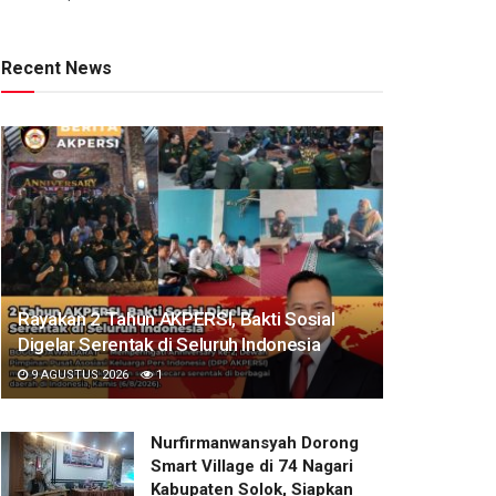
Recent News
Rayakan 2 Tahun AKPERSI, Bakti Sosial
Digelar Serentak di Seluruh Indonesia
9 AGUSTUS 2026
1
Nurfirmanwansyah Dorong
Smart Village di 74 Nagari
Kabupaten Solok, Siapkan