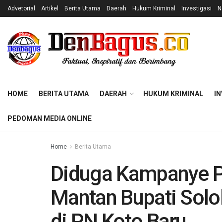
Advetorial
Artikel
Berita Utama
Daerah
Hukum Kriminal
Investigasi
N
HOME
BERITA UTAMA
DAERAH
HUKUM KRIMINAL
IN
PEDOMAN MEDIA ONLINE
Home
Berita Utama
Diduga Kampanye Pol
Mantan Bupati Solok
di PN Koto Baru