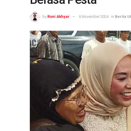
by
Roni Akhyar
6 November 2024
in
Berita 