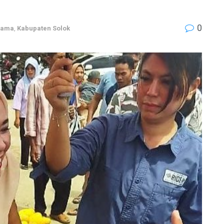
0
Utama
,
Kabupaten Solok