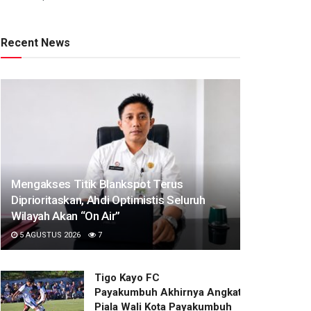
Recent News
Mengakses Titik Blankspot Terus
Diprioritaskan, Ahdi Optimistis Seluruh
Wilayah Akan “On Air”
5 AGUSTUS 2026
7
Tigo Kayo FC
Payakumbuh Akhirnya Angkat Trofi
Piala Wali Kota Payakumbuh