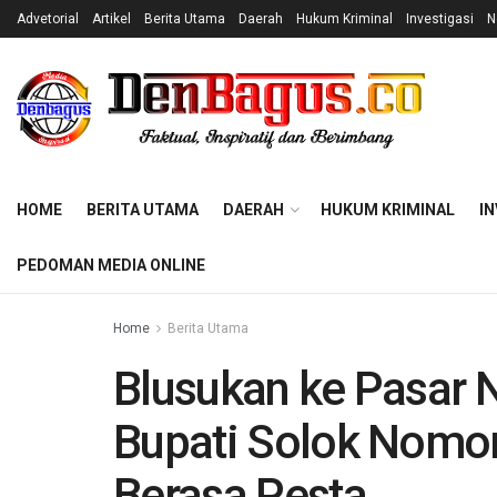
Advetorial
Artikel
Berita Utama
Daerah
Hukum Kriminal
Investigasi
N
HOME
BERITA UTAMA
DAERAH
HUKUM KRIMINAL
IN
PEDOMAN MEDIA ONLINE
Home
Berita Utama
Blusukan ke Pasar N
Bupati Solok Nomor 
Berasa Pesta