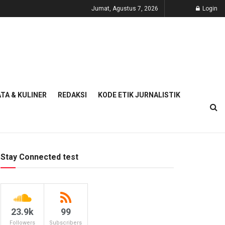
Jumat, Agustus 7, 2026
Login
TA & KULINER
REDAKSI
KODE ETIK JURNALISTIK
Stay Connected test
23.9k
99
Followers
Subscribers