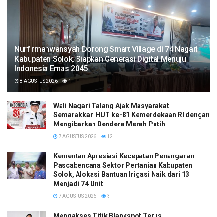
Nurfirmanwansyah Dorong Smart Village di 74 Nagari
Kabupaten Solok, Siapkan Generasi Digital Menuju
Indonesia Emas 2045
8 AGUSTUS 2026
1
Wali Nagari Talang Ajak Masyarakat
Semarakkan HUT ke-81 Kemerdekaan RI dengan
Mengibarkan Bendera Merah Putih
7 AGUSTUS 2026
12
Kementan Apresiasi Kecepatan Penanganan
Pascabencana Sektor Pertanian Kabupaten
Solok, Alokasi Bantuan Irigasi Naik dari 13
Menjadi 74 Unit
7 AGUSTUS 2026
3
Mengakses Titik Blankspot Terus