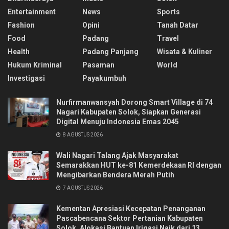
Entertainment
News
Sports
Fashion
Opini
Tanah Datar
Food
Padang
Travel
Health
Padang Panjang
Wisata & Kuliner
Hukum Kriminal
Pasaman
World
Investigasi
Payakumbuh
Nurfirmanwansyah Dorong Smart Village di 74
Nagari Kabupaten Solok, Siapkan Generasi
Digital Menuju Indonesia Emas 2045
8 AGUSTUS 2026
Wali Nagari Talang Ajak Masyarakat
Semarakkan HUT ke-81 Kemerdekaan RI dengan
Mengibarkan Bendera Merah Putih
7 AGUSTUS 2026
Kementan Apresiasi Kecepatan Penanganan
Pascabencana Sektor Pertanian Kabupaten
Solok, Alokasi Bantuan Irigasi Naik dari 13