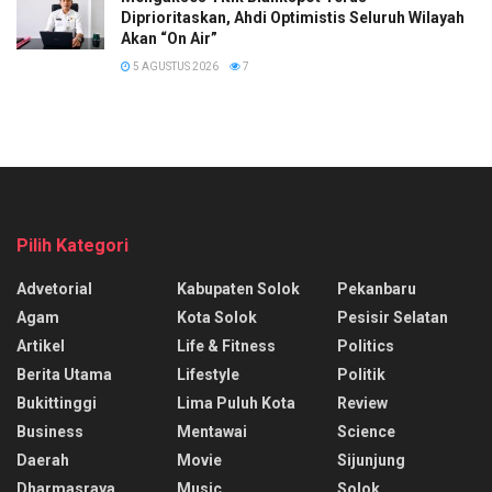
Diprioritaskan, Ahdi Optimistis Seluruh Wilayah
Akan “On Air”
5 AGUSTUS 2026
7
Pilih Kategori
Advetorial
Kabupaten Solok
Pekanbaru
Agam
Kota Solok
Pesisir Selatan
Artikel
Life & Fitness
Politics
Berita Utama
Lifestyle
Politik
Bukittinggi
Lima Puluh Kota
Review
Business
Mentawai
Science
Daerah
Movie
Sijunjung
Dharmasraya
Music
Solok