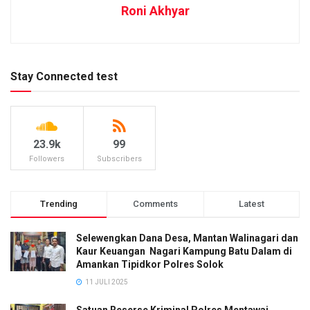
Roni Akhyar
Stay Connected test
23.9k
99
Followers
Subscribers
Trending
Comments
Latest
Selewengkan Dana Desa, Mantan Walinagari dan
Kaur Keuangan Nagari Kampung Batu Dalam di
Amankan Tipidkor Polres Solok
11 JULI 2025
Satuan Reserse Kriminal Polres Mentawai