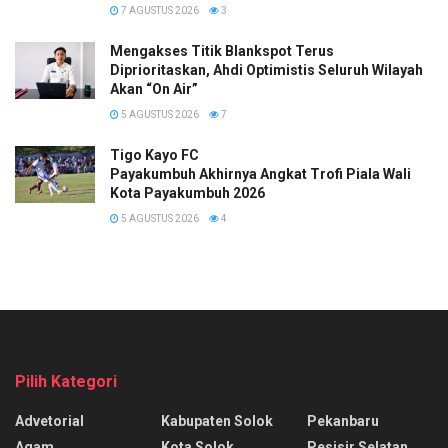
7 AGUSTUS 2026
3
Mengakses Titik Blankspot Terus
Diprioritaskan, Ahdi Optimistis Seluruh Wilayah
Akan “On Air”
5 AGUSTUS 2026
7
Tigo Kayo FC
Payakumbuh Akhirnya Angkat Trofi Piala Wali
Kota Payakumbuh 2026
5 AGUSTUS 2026
4
Pilih Kategori
Advetorial
Kabupaten Solok
Pekanbaru
Agam
Kota Solok
Pesisir Selatan