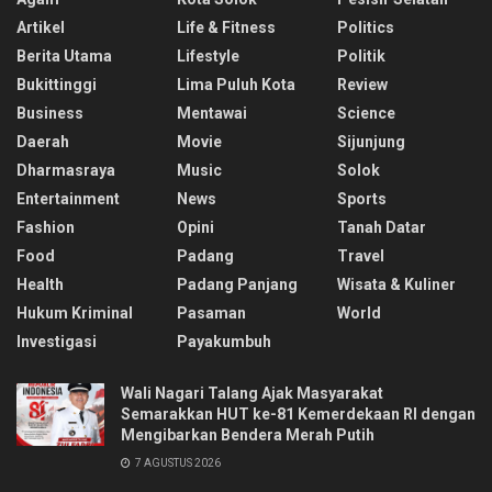
Artikel
Life & Fitness
Politics
Berita Utama
Lifestyle
Politik
Bukittinggi
Lima Puluh Kota
Review
Business
Mentawai
Science
Daerah
Movie
Sijunjung
Dharmasraya
Music
Solok
Entertainment
News
Sports
Fashion
Opini
Tanah Datar
Food
Padang
Travel
Health
Padang Panjang
Wisata & Kuliner
Hukum Kriminal
Pasaman
World
Investigasi
Payakumbuh
Wali Nagari Talang Ajak Masyarakat
Semarakkan HUT ke-81 Kemerdekaan RI dengan
Mengibarkan Bendera Merah Putih
7 AGUSTUS 2026