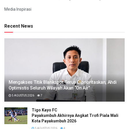
Media Inspirasi
Recent News
Mengakses Titik Blankspot Terus Diprioritaskan, Ahdi
Optimistis Seluruh Wilayah Akan “On Air”
5 AGUSTUS 2026
7
Tigo Kayo FC
Payakumbuh Akhirnya Angkat Trofi Piala Wali
Kota Payakumbuh 2026
5 AGUSTUS 2026
4