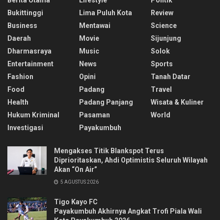
Berita Utama
Lifestyle
Politik
Bukittinggi
Lima Puluh Kota
Review
Business
Mentawai
Science
Daerah
Movie
Sijunjung
Dharmasraya
Music
Solok
Entertainment
News
Sports
Fashion
Opini
Tanah Datar
Food
Padang
Travel
Health
Padang Panjang
Wisata & Kuliner
Hukum Kriminal
Pasaman
World
Investigasi
Payakumbuh
Mengakses Titik Blankspot Terus
Diprioritaskan, Ahdi Optimistis Seluruh Wilayah
Akan “On Air”
5 AGUSTUS 2026
Tigo Kayo FC
Payakumbuh Akhirnya Angkat Trofi Piala Wali