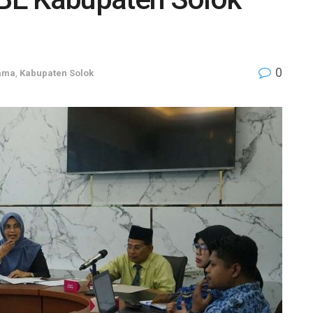
0
tama
,
Kabupaten Solok