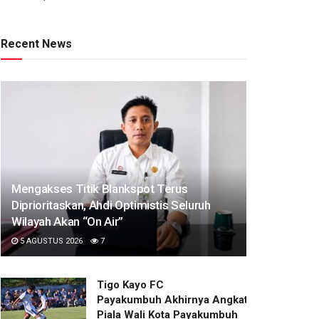
Recent News
Mengakses Titik Blankspot Terus
Diprioritaskan, Ahdi Optimistis Seluruh
Wilayah Akan “On Air”
5 AGUSTUS 2026
7
Tigo Kayo FC
Payakumbuh Akhirnya Angkat Trofi
Piala Wali Kota Payakumbuh