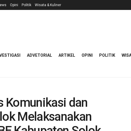
ews
Opini
Politik
Wisata & Kuliner
VESTIGASI
ADVETORIAL
ARTIKEL
OPINI
POLITIK
WISA
as Komunikasi dan
olok Melaksanakan
PBE Kabupaten Solok