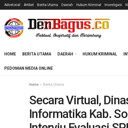
Advetorial
Artikel
Berita Utama
Daerah
Hukum Kriminal
Investigasi
N
HOME
BERITA UTAMA
DAERAH
HUKUM KRIMINAL
IN
PEDOMAN MEDIA ONLINE
Home
Berita Utama
Secara Virtual, Din
Informatika Kab. S
Interviu Evaluasi S