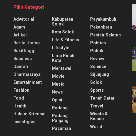
Pilih Kategori
Advetorial
Kabupaten
Payakumbuh
Solok
Agam
Pekanbaru
Kota Solok
Artikel
Pesisir Selatan
Life & Fitness
Berita Utama
Politics
Lifestyle
Bukittinggi
Politik
Lima Puluh
Business
Review
Kota
Daerah
Science
Mentawai
Dharmasraya
Sijunjung
Movie
Entertainment
Solok
Music
Fashion
Sports
News
Food
Tanah Datar
Opini
Health
Travel
Padang
Hukum Kriminal
Wisata &
Padang
Kuliner
Panjang
Investigasi
World
Pasaman