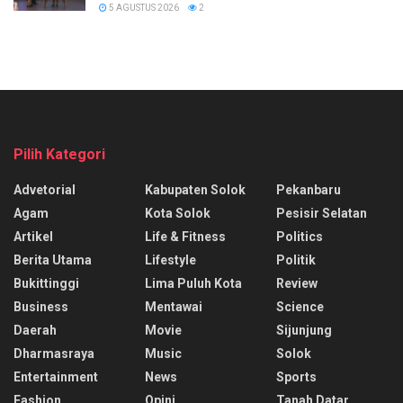
5 AGUSTUS 2026
2
Pilih Kategori
Advetorial
Kabupaten Solok
Pekanbaru
Agam
Kota Solok
Pesisir Selatan
Artikel
Life & Fitness
Politics
Berita Utama
Lifestyle
Politik
Bukittinggi
Lima Puluh Kota
Review
Business
Mentawai
Science
Daerah
Movie
Sijunjung
Dharmasraya
Music
Solok
Entertainment
News
Sports
Fashion
Opini
Tanah Datar