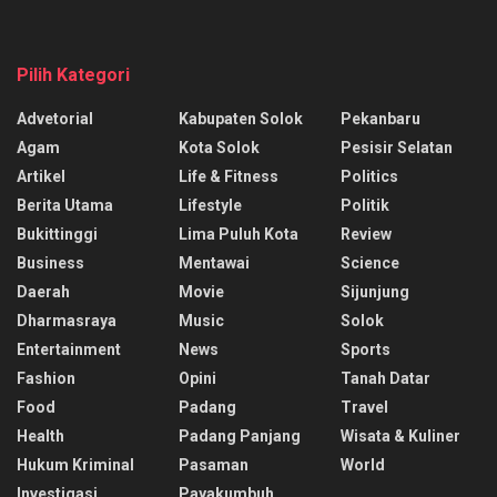
Pilih Kategori
Advetorial
Kabupaten Solok
Pekanbaru
Agam
Kota Solok
Pesisir Selatan
Artikel
Life & Fitness
Politics
Berita Utama
Lifestyle
Politik
Bukittinggi
Lima Puluh Kota
Review
Business
Mentawai
Science
Daerah
Movie
Sijunjung
Dharmasraya
Music
Solok
Entertainment
News
Sports
Fashion
Opini
Tanah Datar
Food
Padang
Travel
Health
Padang Panjang
Wisata & Kuliner
Hukum Kriminal
Pasaman
World
Investigasi
Payakumbuh