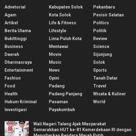
Advetorial
Kabupaten Solok
Pekanbaru
Agam
Kota Solok
Pesisir Selatan
Artikel
Life & Fitness
Politics
Berita Utama
Lifestyle
Politik
Bukittinggi
Lima Puluh Kota
Review
Business
Mentawai
Science
Daerah
Movie
Sijunjung
Dharmasraya
Music
Solok
Entertainment
News
Sports
Fashion
Opini
Tanah Datar
Food
Padang
Travel
Health
Padang Panjang
Wisata & Kuliner
Hukum Kriminal
Pasaman
World
Investigasi
Payakumbuh
Wali Nagari Talang Ajak Masyarakat
Semarakkan HUT ke-81 Kemerdekaan RI dengan
Mengibarkan Bendera Merah Putih