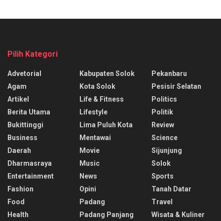
Pilih Kategori
Advetorial
Kabupaten Solok
Pekanbaru
Agam
Kota Solok
Pesisir Selatan
Artikel
Life & Fitness
Politics
Berita Utama
Lifestyle
Politik
Bukittinggi
Lima Puluh Kota
Review
Business
Mentawai
Science
Daerah
Movie
Sijunjung
Dharmasraya
Music
Solok
Entertainment
News
Sports
Fashion
Opini
Tanah Datar
Food
Padang
Travel
Health
Padang Panjang
Wisata & Kuliner