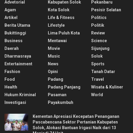
Advetorial
Kabupaten Solok
Pekanbaru
Agam
Kota Solok
Pesisir Selatan
Artikel
Life & Fitness
Politics
Berita Utama
Lifestyle
Politik
Bukittinggi
Lima Puluh Kota
Review
Business
Mentawai
Science
Daerah
Movie
Sijunjung
Dharmasraya
Music
Solok
Entertainment
News
Sports
Fashion
Opini
Tanah Datar
Food
Padang
Travel
Health
Padang Panjang
Wisata & Kuliner
Hukum Kriminal
Pasaman
World
Investigasi
Payakumbuh
Kementan Apresiasi Kecepatan Penanganan
Pascabencana Sektor Pertanian Kabupaten
Solok, Alokasi Bantuan Irigasi Naik dari 13