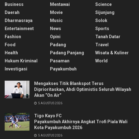
Business
Mentawai
Science
Daerah
Movie
Sijunjung
Dharmasraya
Music
Solok
Entertainment
News
Sports
Fashion
Opini
Tanah Datar
Food
Padang
Travel
Health
Padang Panjang
Wisata & Kuliner
Hukum Kriminal
Pasaman
World
Investigasi
Payakumbuh
Mengakses Titik Blankspot Terus
Diprioritaskan, Ahdi Optimistis Seluruh Wilayah
Akan “On Air”
5 AGUSTUS 2026
Tigo Kayo FC
Payakumbuh Akhirnya Angkat Trofi Piala Wali
Kota Payakumbuh 2026
5 AGUSTUS 2026