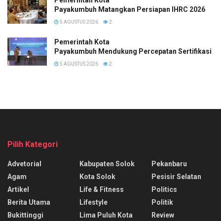
Payakumbuh Matangkan Persiapan IHRC 2026
5 AGUSTUS 2026
2
Pemerintah Kota
Payakumbuh Mendukung Percepatan Sertifikasi H
5 AGUSTUS 2026
2
Pilih Kategori
Advetorial
Kabupaten Solok
Pekanbaru
Agam
Kota Solok
Pesisir Selatan
Artikel
Life & Fitness
Politics
Berita Utama
Lifestyle
Politik
Bukittinggi
Lima Puluh Kota
Review