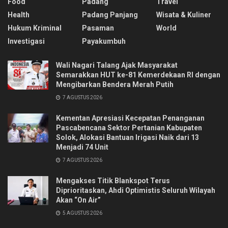
Food
Padang
Travel
Health
Padang Panjang
Wisata & Kuliner
Hukum Kriminal
Pasaman
World
Investigasi
Payakumbuh
Wali Nagari Talang Ajak Masyarakat
Semarakkan HUT ke-81 Kemerdekaan RI dengan
Mengibarkan Bendera Merah Putih
7 AGUSTUS 2026
Kementan Apresiasi Kecepatan Penanganan
Pascabencana Sektor Pertanian Kabupaten
Solok, Alokasi Bantuan Irigasi Naik dari 13
Menjadi 74 Unit
7 AGUSTUS 2026
Mengakses Titik Blankspot Terus
Diprioritaskan, Ahdi Optimistis Seluruh Wilayah
Akan “On Air”
5 AGUSTUS 2026