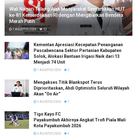
Wali Nagari Talang Ajak Masyarakat Semarakkan HUT
ke-81 Kemerdekaan RI dengan Mengibarkan Bendera
Merah Putih
7 AGUSTUS 2026
12
Kementan Apresiasi Kecepatan Penanganan
Pascabencana Sektor Pertanian Kabupaten
Solok, Alokasi Bantuan Irigasi Naik dari 13
Menjadi 74 Unit
7 AGUSTUS 2026
3
Mengakses Titik Blankspot Terus
Diprioritaskan, Ahdi Optimistis Seluruh Wilayah
Akan “On Air”
5 AGUSTUS 2026
7
Tigo Kayo FC
Payakumbuh Akhirnya Angkat Trofi Piala Wali
Kota Payakumbuh 2026
5 AGUSTUS 2026
4