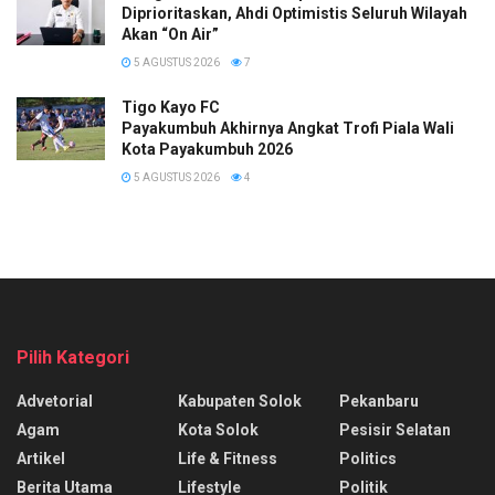
Diprioritaskan, Ahdi Optimistis Seluruh Wilayah
Akan “On Air”
5 AGUSTUS 2026
7
Tigo Kayo FC
Payakumbuh Akhirnya Angkat Trofi Piala Wali
Kota Payakumbuh 2026
5 AGUSTUS 2026
4
Pilih Kategori
Advetorial
Kabupaten Solok
Pekanbaru
Agam
Kota Solok
Pesisir Selatan
Artikel
Life & Fitness
Politics
Berita Utama
Lifestyle
Politik