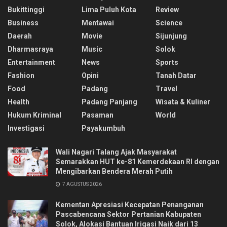
Bukittinggi
Lima Puluh Kota
Review
Business
Mentawai
Science
Daerah
Movie
Sijunjung
Dharmasraya
Music
Solok
Entertainment
News
Sports
Fashion
Opini
Tanah Datar
Food
Padang
Travel
Health
Padang Panjang
Wisata & Kuliner
Hukum Kriminal
Pasaman
World
Investigasi
Payakumbuh
Wali Nagari Talang Ajak Masyarakat
Semarakkan HUT ke-81 Kemerdekaan RI dengan
Mengibarkan Bendera Merah Putih
7 AGUSTUS 2026
Kementan Apresiasi Kecepatan Penanganan
Pascabencana Sektor Pertanian Kabupaten
Solok, Alokasi Bantuan Irigasi Naik dari 13