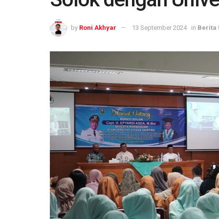
by
Roni Akhyar
13 September 2024
in
Berita