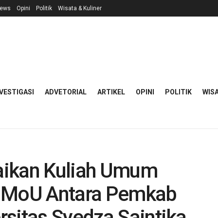
ews
Opini
Politik
Wisata & Kuliner
VESTIGASI
ADVETORIAL
ARTIKEL
OPINI
POLITIK
WISA
aikan Kuliah Umum
i MoU Antara Pemkab
rsitas Syedza Saintika