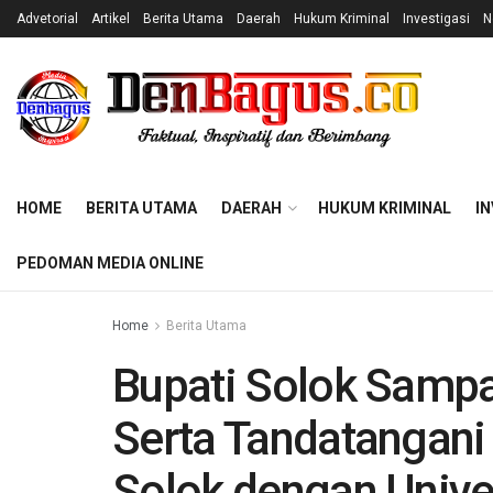
Advetorial
Artikel
Berita Utama
Daerah
Hukum Kriminal
Investigasi
N
HOME
BERITA UTAMA
DAERAH
HUKUM KRIMINAL
IN
PEDOMAN MEDIA ONLINE
Home
Berita Utama
Bupati Solok Samp
Serta Tandatangan
Solok dengan Unive