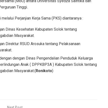
Bersama (MoU) antara Universitas Syedza Saintika dan
erguruan Tinggi.
melalui Perjanjian Kerja Sama (PKS) diantaranya :
ngan Dinas Kesehatan Kabupaten Solok tentang
ngabdian Masyarakat.
gan Direktur RSUD Arosuka tentang Pelaksanaan
arakat.
a dengan dengan Dinas Pengendalian Penduduk Keluarga
rlindungan Anak ( DPPKBP3A ) Kabupaten Solok tentang
ngabdian Masyarakat.(
Ronikoto
)
Next Post