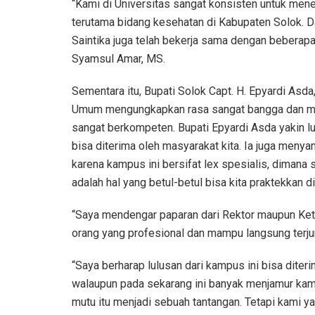
“Kami di Universitas sangat konsisten untuk m
terutama bidang kesehatan di Kabupaten Solok. Da
Saintika juga telah bekerja sama dengan beberapa 
Syamsul Amar, MS.
Sementara itu, Bupati Solok Capt. H. Epyardi Asd
Umum mengungkapkan rasa sangat bangga dan men
sangat berkompeten. Bupati Epyardi Asda yakin lu
bisa diterima oleh masyarakat kita. Ia juga me
karena kampus ini bersifat lex spesialis, dimana 
adalah hal yang betul-betul bisa kita praktekkan 
“Saya mendengar paparan dari Rektor maupun Ket
orang yang profesional dan mampu langsung terjun
“Saya berharap lulusan dari kampus ini bisa dite
walaupun pada sekarang ini banyak menjamur kam
mutu itu menjadi sebuah tantangan. Tetapi kami y