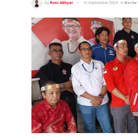
by
Roni Akhyar
12 September 2024
in
Berita