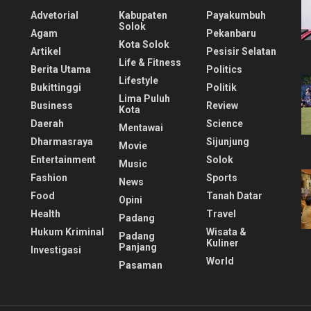
Advetorial
Kabupaten
Payakumbuh
Solok
Agam
Pekanbaru
Kota Solok
Artikel
Pesisir Selatan
Life & Fitness
Berita Utama
Politics
Lifestyle
Bukittinggi
Politik
Lima Puluh
Business
Review
Kota
Daerah
Science
Mentawai
Dharmasraya
Sijunjung
Movie
Entertainment
Solok
Music
Fashion
Sports
News
Food
Tanah Datar
Opini
Health
Travel
Padang
Hukum Kriminal
Wisata &
Padang
Kuliner
Panjang
Investigasi
World
Pasaman