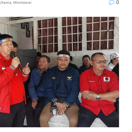
0
 Utama
,
Mentawai