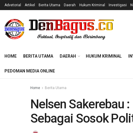
Advetorial
Artikel
Berita Utama
Daerah
Hukum Kriminal
Investigasi
N
HOME
BERITA UTAMA
DAERAH
HUKUM KRIMINAL
IN
PEDOMAN MEDIA ONLINE
Home
Berita Utama
Nelsen Sakerebau : 
Sebagai Sosok Polit