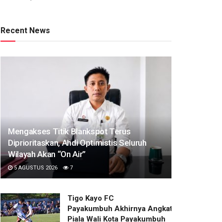
Recent News
Mengakses Titik Blankspot Terus
Diprioritaskan, Ahdi Optimistis Seluruh
Wilayah Akan “On Air”
5 AGUSTUS 2026
7
Tigo Kayo FC
Payakumbuh Akhirnya Angkat Trofi
Piala Wali Kota Payakumbuh