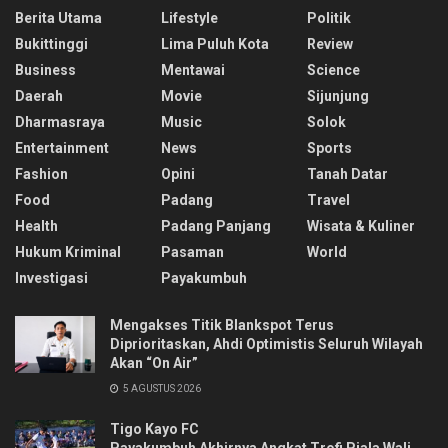
Berita Utama
Lifestyle
Politik
Bukittinggi
Lima Puluh Kota
Review
Business
Mentawai
Science
Daerah
Movie
Sijunjung
Dharmasraya
Music
Solok
Entertainment
News
Sports
Fashion
Opini
Tanah Datar
Food
Padang
Travel
Health
Padang Panjang
Wisata & Kuliner
Hukum Kriminal
Pasaman
World
Investigasi
Payakumbuh
Mengakses Titik Blankspot Terus
Diprioritaskan, Ahdi Optimistis Seluruh Wilayah
Akan “On Air”
5 AGUSTUS 2026
Tigo Kayo FC
Payakumbuh Akhirnya Angkat Trofi Piala Wali