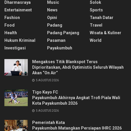
Dharmasraya
Music
Solok
Entertainment
News
Sports
Fashion
Opini
Tanah Datar
Food
Padang
Travel
Health
Padang Panjang
Wisata & Kuliner
Hukum Kriminal
Pasaman
World
Investigasi
Payakumbuh
Mengakses Titik Blankspot Terus
Diprioritaskan, Ahdi Optimistis Seluruh Wilayah
Akan “On Air”
5 AGUSTUS 2026
Tigo Kayo FC
Payakumbuh Akhirnya Angkat Trofi Piala Wali
Kota Payakumbuh 2026
5 AGUSTUS 2026
Pemerintah Kota
Payakumbuh Matangkan Persiapan IHRC 2026