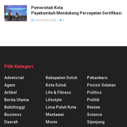
Pemerintah Kota
Payakumbuh Mendukung Percepatan Sertifikasi H
5 AGUSTUS 2026
2
Pilih Kategori
Advetorial
Kabupaten Solok
Pekanbaru
Agam
Kota Solok
Pesisir Selatan
Artikel
Life & Fitness
Politics
Berita Utama
Lifestyle
Politik
Bukittinggi
Lima Puluh Kota
Review
Business
Mentawai
Science
Daerah
Movie
Sijunjung