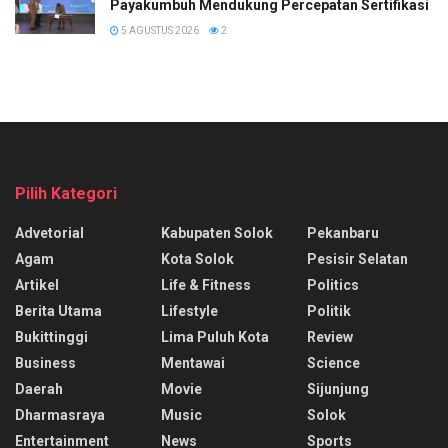
Payakumbuh Mendukung Percepatan Sertifikasi H
5 AGUSTUS 2026
2
Pilih Kategori
Advetorial
Kabupaten Solok
Pekanbaru
Agam
Kota Solok
Pesisir Selatan
Artikel
Life & Fitness
Politics
Berita Utama
Lifestyle
Politik
Bukittinggi
Lima Puluh Kota
Review
Business
Mentawai
Science
Daerah
Movie
Sijunjung
Dharmasraya
Music
Solok
Entertainment
News
Sports