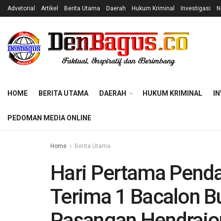
Advetorial
Artikel
Berita Utama
Daerah
Hukum Kriminal
Investigasi
N
HOME
BERITA UTAMA
DAERAH
HUKUM KRIMINAL
IN
PEDOMAN MEDIA ONLINE
Home
Berita Utama
Hari Pertama Penda
Terima 1 Bacalon Bu
Pasangan Hendrajon