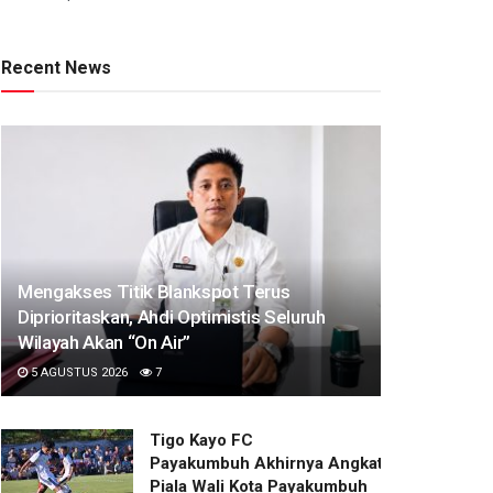
Recent News
Mengakses Titik Blankspot Terus
Diprioritaskan, Ahdi Optimistis Seluruh
Wilayah Akan “On Air”
5 AGUSTUS 2026
7
Tigo Kayo FC
Payakumbuh Akhirnya Angkat Trofi
Piala Wali Kota Payakumbuh