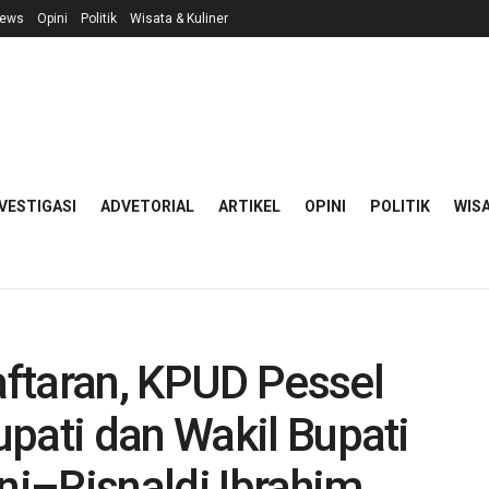
ews
Opini
Politik
Wisata & Kuliner
VESTIGASI
ADVETORIAL
ARTIKEL
OPINI
POLITIK
WISA
ftaran, KPUD Pessel
pati dan Wakil Bupati
i–Risnaldi Ibrahim