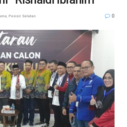
0
tama
,
Pesisir Selatan