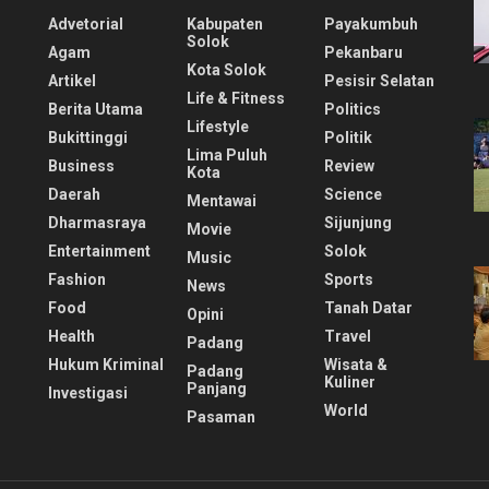
Advetorial
Kabupaten
Payakumbuh
Solok
Agam
Pekanbaru
Kota Solok
Artikel
Pesisir Selatan
Life & Fitness
Berita Utama
Politics
Lifestyle
Bukittinggi
Politik
Lima Puluh
Business
Review
Kota
Daerah
Science
Mentawai
Dharmasraya
Sijunjung
Movie
Entertainment
Solok
Music
Fashion
Sports
News
Food
Tanah Datar
Opini
Health
Travel
Padang
Hukum Kriminal
Wisata &
Padang
Kuliner
Panjang
Investigasi
World
Pasaman