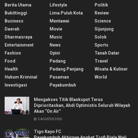
Berita Utama
Lifestyle
Politik
Bukittinggi
Lima Puluh Kota
Review
Business
Mentawai
Science
Daerah
Movie
Sijunjung
Dharmasraya
Music
Solok
Entertainment
News
Sports
Fashion
Opini
Tanah Datar
Food
Padang
Travel
Health
Padang Panjang
Wisata & Kuliner
Hukum Kriminal
Pasaman
World
Investigasi
Payakumbuh
Mengakses Titik Blankspot Terus
Diprioritaskan, Ahdi Optimistis Seluruh Wilayah
Akan “On Air”
5 AGUSTUS 2026
Tigo Kayo FC
Payakumbuh Akhirnya Angkat Trofi Piala Wali