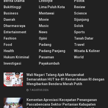
Berita Utama
Lifestyle
Politik
Bukittinggi
Lima Puluh Kota
Review
Business
Mentawai
Science
Daerah
Movie
Sijunjung
Dharmasraya
Music
Solok
Entertainment
News
Sports
Fashion
Opini
Tanah Datar
Food
Padang
Travel
Health
Padang Panjang
Wisata & Kuliner
Hukum Kriminal
Pasaman
World
Investigasi
Payakumbuh
Wali Nagari Talang Ajak Masyarakat
Semarakkan HUT ke-81 Kemerdekaan RI dengan
Mengibarkan Bendera Merah Putih
7 AGUSTUS 2026
Kementan Apresiasi Kecepatan Penanganan
Pascabencana Sektor Pertanian Kabupaten