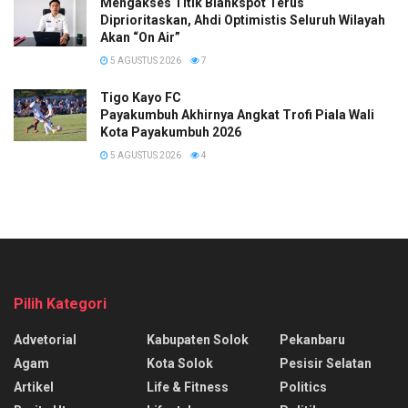
Mengakses Titik Blankspot Terus
Diprioritaskan, Ahdi Optimistis Seluruh Wilayah
Akan “On Air”
5 AGUSTUS 2026
7
Tigo Kayo FC
Payakumbuh Akhirnya Angkat Trofi Piala Wali
Kota Payakumbuh 2026
5 AGUSTUS 2026
4
Pilih Kategori
Advetorial
Kabupaten Solok
Pekanbaru
Agam
Kota Solok
Pesisir Selatan
Artikel
Life & Fitness
Politics