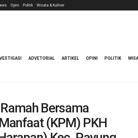
ews
Opini
Politik
Wisata & Kuliner
VESTIGASI
ADVETORIAL
ARTIKEL
OPINI
POLITIK
WISA
 Ramah Bersama
 Manfaat (KPM) PKH
Harapan) Kec. Payung