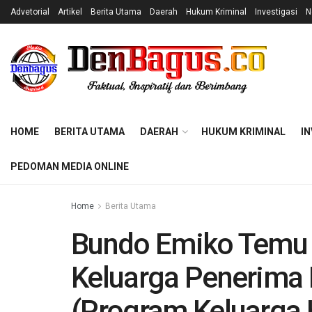
Advetorial
Artikel
Berita Utama
Daerah
Hukum Kriminal
Investigasi
N
HOME
BERITA UTAMA
DAERAH
HUKUM KRIMINAL
IN
PEDOMAN MEDIA ONLINE
Home
Berita Utama
Bundo Emiko Temu
Keluarga Penerima
(Program Keluarga 