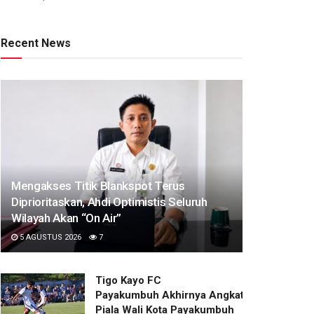
Recent News
Mengakses Titik Blankspot Terus
Diprioritaskan, Ahdi Optimistis Seluruh
Wilayah Akan “On Air”
5 AGUSTUS 2026
7
Tigo Kayo FC
Payakumbuh Akhirnya Angkat Trofi
Piala Wali Kota Payakumbuh