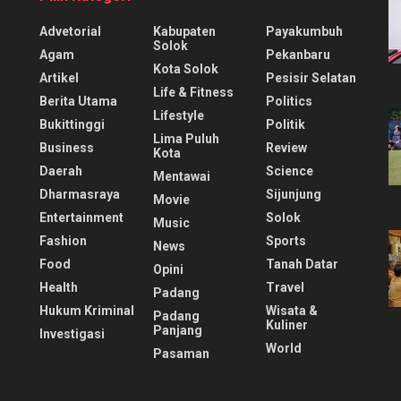
Advetorial
Kabupaten
Payakumbuh
Solok
Agam
Pekanbaru
Kota Solok
Artikel
Pesisir Selatan
Life & Fitness
Berita Utama
Politics
Lifestyle
Bukittinggi
Politik
Lima Puluh
Business
Review
Kota
Daerah
Science
Mentawai
Dharmasraya
Sijunjung
Movie
Entertainment
Solok
Music
Fashion
Sports
News
Food
Tanah Datar
Opini
Health
Travel
Padang
Hukum Kriminal
Wisata &
Padang
Kuliner
Panjang
Investigasi
World
Pasaman