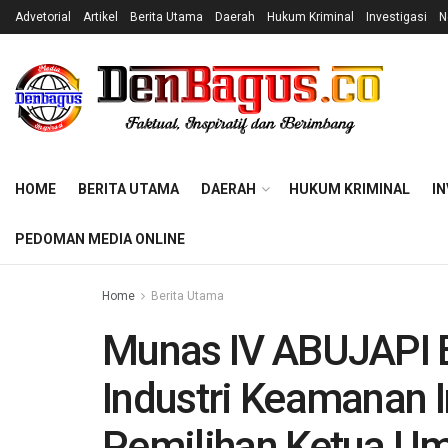
Advetorial
Artikel
Berita Utama
Daerah
Hukum Kriminal
Investigasi
N
HOME
BERITA UTAMA
DAERAH
HUKUM KRIMINAL
IN
PEDOMAN MEDIA ONLINE
Home
Berita Utama
Munas IV ABUJAPI 
Industri Keamanan 
Pemilihan Ketua U