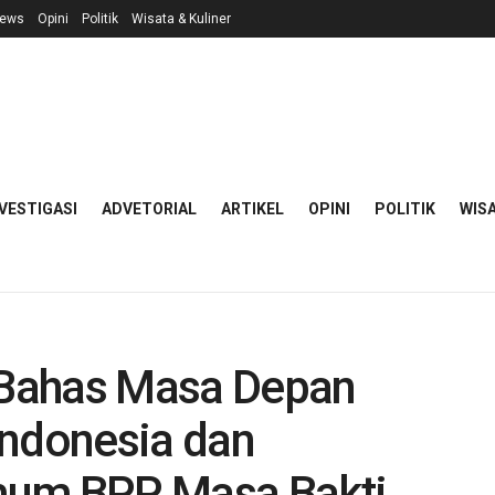
ews
Opini
Politik
Wisata & Kuliner
VESTIGASI
ADVETORIAL
ARTIKEL
OPINI
POLITIK
WISA
Bahas Masa Depan
Indonesia dan
mum BPP Masa Bakti