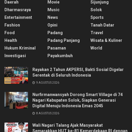
Daerah
Movie
Sijunjung
Dharmasraya
Music
Solok
Entertainment
News
Sports
Fashion
Opini
Tanah Datar
Food
Padang
Travel
Health
Padang Panjang
Wisata & Kuliner
Hukum Kriminal
Pasaman
World
Investigasi
Payakumbuh
Rayakan 2 Tahun AKPERSI, Bakti Sosial Digelar
Serentak di Seluruh Indonesia
9 AGUSTUS 2026
Nurfirmanwansyah Dorong Smart Village di 74
Nagari Kabupaten Solok, Siapkan Generasi
Digital Menuju Indonesia Emas 2045
8 AGUSTUS 2026
Wali Nagari Talang Ajak Masyarakat
Semarakkan HUT ke-81 Kemerdekaan RI dengan