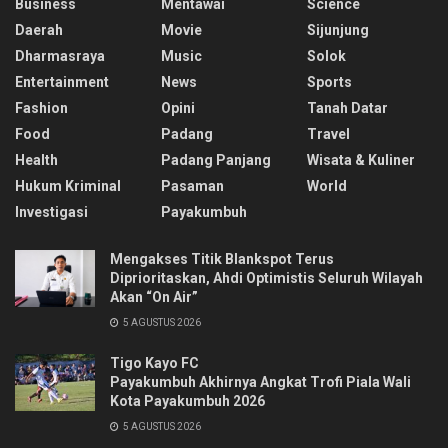
Business
Mentawai
Science
Daerah
Movie
Sijunjung
Dharmasraya
Music
Solok
Entertainment
News
Sports
Fashion
Opini
Tanah Datar
Food
Padang
Travel
Health
Padang Panjang
Wisata & Kuliner
Hukum Kriminal
Pasaman
World
Investigasi
Payakumbuh
Mengakses Titik Blankspot Terus
Diprioritaskan, Ahdi Optimistis Seluruh Wilayah
Akan “On Air”
5 AGUSTUS 2026
Tigo Kayo FC
Payakumbuh Akhirnya Angkat Trofi Piala Wali
Kota Payakumbuh 2026
5 AGUSTUS 2026