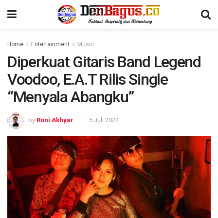
Home
Entertainment
Music
Diperkuat Gitaris Band Legend
Voodoo, E.A.T Rilis Single
“Menyala Abangku”
by
Roni Akhyar
5 Juli 2024