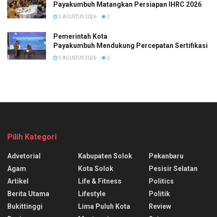
Payakumbuh Matangkan Persiapan IHRC 2026
5 AGUSTUS 2026
2
Pemerintah Kota
Payakumbuh Mendukung Percepatan Sertifikasi H
5 AGUSTUS 2026
2
Pilih Kategori
Advetorial
Kabupaten Solok
Pekanbaru
Agam
Kota Solok
Pesisir Selatan
Artikel
Life & Fitness
Politics
Berita Utama
Lifestyle
Politik
Bukittinggi
Lima Puluh Kota
Review